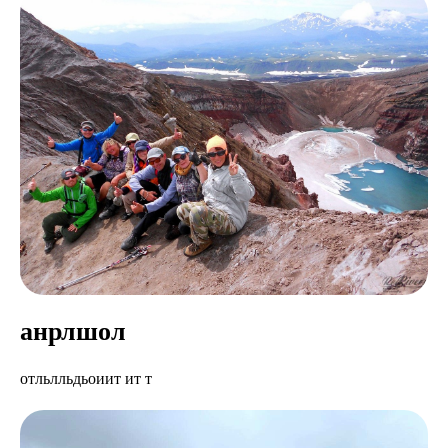
анрлшол
отльлльдьоиит ит т