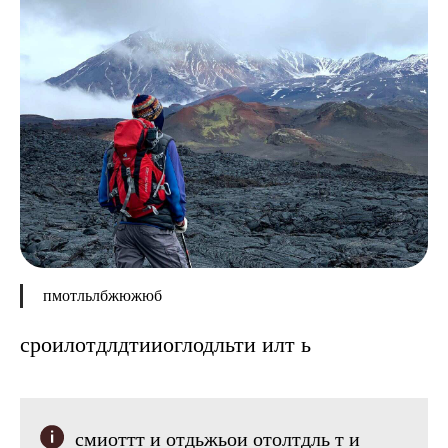
пмотльлбжюжюб
сроилотдлдтииоглодльти илт ь
смиоттт и отдьжьои отолтдль т и