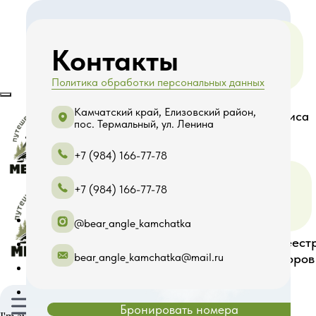
Гостиничный
Контакты
Политика обработки персональных данных
комплекс
Индивидуальные
Высокий
Камчатский край, Елизовский район,
и групповые туры
уровень сервиса
пос. Термальный, ул. Ленина
Комфортное размещение для
индивидуальных групп на собственной
+7 (984) 166-77-78
базе премиум-класса, расположенный в
санаторно-курортной зоне Паратунка.
+7 (984) 166-77-78
В начало
@bear_angle_kamchatka
Собственный термальный источник
Туры
Входим в реест
Профессиональные
bear_angle_kamchatka@mail.ru
гиды
туроператоров
Галерея
Ресторан концептуальной кухни
Контакты
Бронировать номера